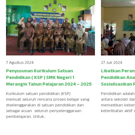
7 Agustus 2024
27 Juli 2024
Penyusunan Kurikulum Satuan
Libatkan Peran
Pendidikan ( KSP ) SMK Negeri 1
Pendidikan Ana
Merangin Tahun Pelajaran 2024 – 2025
Sosialisasikan
Kurikulum satuan pendidikan (KSP)
Pendidikan adala
memuat seluruh rencana proses belajar yang
antara sekolah da
diselenggarakan di satuan pendidikan dan
memastikan keberh
sebagai acuan seluruh penyelenggaraan
keterlibatan aktif 
pembelajaran. Untuk..