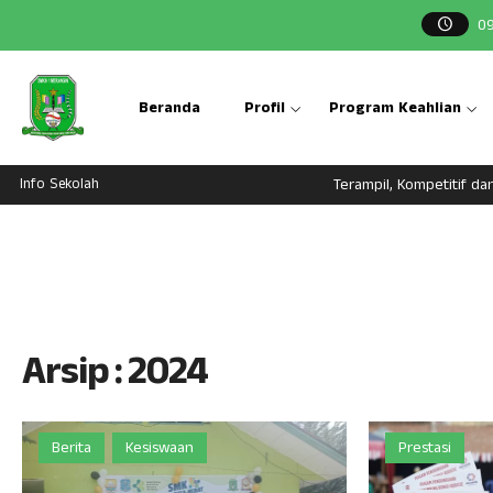
0
Beranda
Profil
Program Keahlian
Info Sekolah
Terampil, Kompetitif dan
Arsip : 2024
Berita
Kesiswaan
Prestasi