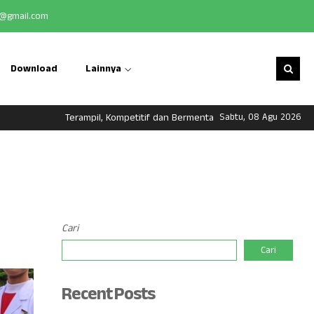
@gmail.com
Download
Lainnya
Terampil, Kompetitif dan Bermental Pengusaha
Sabtu, 08 Agu 2026
Cari
Cari
Recent Posts