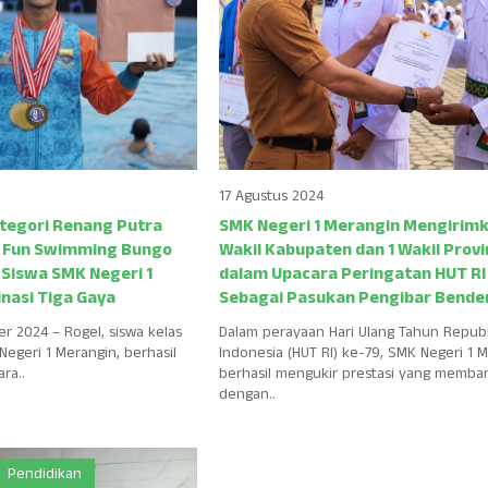
17 Agustus 2024
tegori Renang Putra
SMK Negeri 1 Merangin Mengirimk
 Fun Swimming Bungo
Wakil Kabupaten dan 1 Wakil Provi
 Siswa SMK Negeri 1
dalam Upacara Peringatan HUT RI
nasi Tiga Gaya
Sebagai Pasukan Pengibar Bende
r 2024 – Rogel, siswa kelas
Dalam perayaan Hari Ulang Tahun Republ
 Negeri 1 Merangin, berhasil
Indonesia (HUT RI) ke-79, SMK Negeri 1 
ra..
berhasil mengukir prestasi yang memb
dengan..
Pendidikan