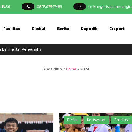
9
:
13
:
37
085367347483
smknegerisatumerangin
Fasilitas
Ekskul
Berita
Dapodik
Eraport
 Bermental Pengusaha
Anda disini :
Home
-
2024
Berita
Kesiswaan
Prestasi