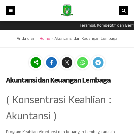
Terampil, Kompetitif dan Berm
Beranda
Profil
Anda disini :
Home
-
Akuntansi dan Keuangan Lembaga
Program Keahlian
Sambutan Kepsek
Fasilitas
Struktur Sekolah
Akuntansi dan Keuangan Lembaga
Ekskul
Sejarah SMK
Manajemen Perkantoran dan Layanan Bisnis
Akuntansi dan Keuangan Lembaga
Berita
Visi dan Misi
Pemasaran
Dapodik
Galeri
Busana
( Konsentrasi Keahlian :
Eraport
Prestasi
Broadcasting dan Perfilman
Akuntansi )
Download
Desain Komunikasi Visual
Lainnya
Teknik Jaringan Komputer dan Telekomunikasi
Program Keahlian Akuntansi dan Keuangan Lembaga adalah