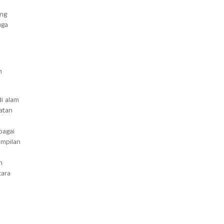
ang
uga
h
i alam
atan
bagai
ampilan
n
cara