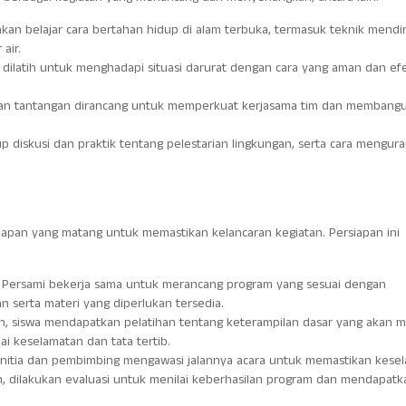
akan belajar cara bertahan hidup di alam terbuka, termasuk teknik mendi
air.
wa dilatih untuk menghadapi situasi darurat dengan cara yang aman dan efe
dan tantangan dirancang untuk memperkuat kerjasama tim dan membangu
up diskusi dan praktik tentang pelestarian lingkungan, serta cara mengura
apan yang matang untuk memastikan kelancaran kegiatan. Persiapan ini
ia Persami bekerja sama untuk merancang program yang sesuai dengan
 serta materi yang diperlukan tersedia.
n, siswa mendapatkan pelatihan tentang keterampilan dasar yang akan 
i keselamatan dan tata tertib.
panitia dan pembimbing mengawasi jalannya acara untuk memastikan kese
n, dilakukan evaluasi untuk menilai keberhasilan program dan mendapatk