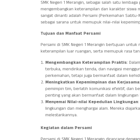
SMK Negeri 1 Merangin, sebagai salah satu lembag
mengembangkan keterampilan dan karakter siswa mel
sangat dinanti adalah Persami (Perkemahan Sabtu-Mi
sebagai sarana untuk memupuk nilai-nilai kepemimpi
Tujuan dan Manfaat Persami
Persami di SMK Negeri 1 Merangin bertujuan untuk
keterampilan luar ruangan, serta memupuk rasa tang
Mengembangkan Keterampilan Praktis
: Dala
terbuka, mendirikan tenda, dan navigasi menggu
perkemahan, tetapi juga bermanfaat dalam kehidu
Meningkatkan Kepemimpinan dan Kerjasama
pemimpin tim, berlatih komunikasi efektif, dan 
penting yang akan bermanfaat dalam lingkungan 
Menyemai Nilai-nilai Kepedulian Lingkungan
lingkungan dan menghargai alam. Mereka diajark
melestarikannya.
Kegiatan dalam Persami
Persami di SMK Negeri 1 Merangin dirancang denga