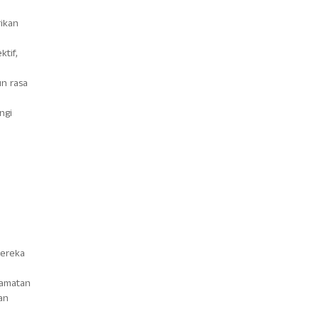
rikan
ktif,
n rasa
ngi
mereka
lamatan
an