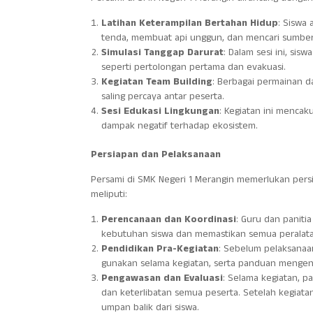
Latihan Keterampilan Bertahan Hidup
: Siswa 
tenda, membuat api unggun, dan mencari sumber 
Simulasi Tanggap Darurat
: Dalam sesi ini, sis
seperti pertolongan pertama dan evakuasi.
Kegiatan Team Building
: Berbagai permainan 
saling percaya antar peserta.
Sesi Edukasi Lingkungan
: Kegiatan ini mencak
dampak negatif terhadap ekosistem.
Persiapan dan Pelaksanaan
Persami di SMK Negeri 1 Merangin memerlukan persi
meliputi:
Perencanaan dan Koordinasi
: Guru dan panit
kebutuhan siswa dan memastikan semua peralatan
Pendidikan Pra-Kegiatan
: Sebelum pelaksanaa
gunakan selama kegiatan, serta panduan mengena
Pengawasan dan Evaluasi
: Selama kegiatan, 
dan keterlibatan semua peserta. Setelah kegiata
umpan balik dari siswa.