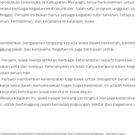
a pendidikan terkemuka di Kabupaten Merangin, terus berkomitmen untuk
alui berbagai kegiatan ekstrakurikuler. Salah satu program unggulan y
nggu). Persami ini bukan hanya sebagai kegiatan rutin tahunan, tetapi j
nan, kedisiplinan, dan kerjasama di kalangan siswa.
 memberikan pengalaman langsung kepada siswa dalam berkemah, berlati
gung jawab dan kerjasama. Kegiatan ini juga bertujuan untuk:
m Persami, siswa mempraktikkan berbagai keterampilan seperti memasak d
nakan peta dan kompas. Keterampilan ini tidak hanya berguna dalam kegi
pan sehari-hari.
: Persami memberikan kesempatan bagi siswa untuk mengambil peran se
bekerja sama dalam menyelesaikan tugas-tugas kelompok. Ini adalah keter
kerja dan kehidupan sosial mereka di masa depan.
: Melalui kegiatan ini, siswa belajar tentang pentingnya menjaga kebersiha
an untuk bertanggung jawab terhadap lingkungan sekitar dan bagaimana 
n berbagai kegiatan yang menantang dan menyenangkan, antara lain: