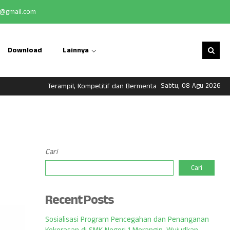
@gmail.com
Download
Lainnya
Terampil, Kompetitif dan Bermental Pengusaha
Sabtu, 08 Agu 2026
Cari
Cari
Recent Posts
Sosialisasi Program Pencegahan dan Penanganan