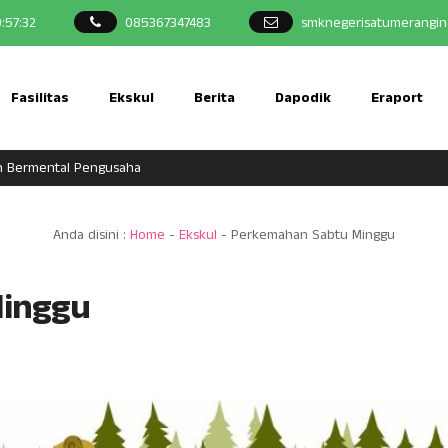
9
:
57
:
33
085367347483
smknegerisatumerangin
Fasilitas
Ekskul
Berita
Dapodik
Eraport
 Bermental Pengusaha
Anda disini :
Home
-
Ekskul
-
Perkemahan Sabtu Minggu
Minggu