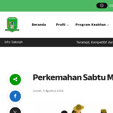
0
Beranda
Profil
Program Keahlian
Info Sekolah
Terampil, Kompetitif dan
Perkemahan Sabtu 
Jumat, 9 Agustus 2024